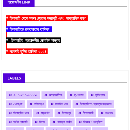
প্রয়োজনীয় LINK
* চিলাহাটি থেকে সকল ট্রেনের সময়সূচী এবং সাপ্তাহিক বন্ধ
* চিলাহাটিতে রক্তদাতার তালিকা
* চিলাহাটির প্রয়োজনীয় মোবাইল নাম্বার
* সরকারি ছুটির তালিকা ২০২৪
LABELS
All Sim Service
আন্তর্জাতিক
ই-পেপার
কুড়িগ্রাম
খেলাধুলা
গাইবান্ধা
চাকরির খবর
চিলাহাটিতে স্বেচ্ছায় রক্তদান
চিলাহাটির খবর
ঠাকুরগাঁও
দিনাজপুর
নীলফামারী
পঞ্চগড়
ফটো গ্যালারি
ফিচার
ফেসবুক কর্নার
বিজ্ঞান ও প্রযুক্তি