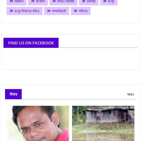
বিজ্ঞাপন
বিনোদন
ভিডিও গ্যালারি
রকমারি
রংপুর
রংপুর বিভাগের বাইরে
লালমনিরহাট
সাহিত্য
FIND US ON FACEBOOK
ফিচার
আরও