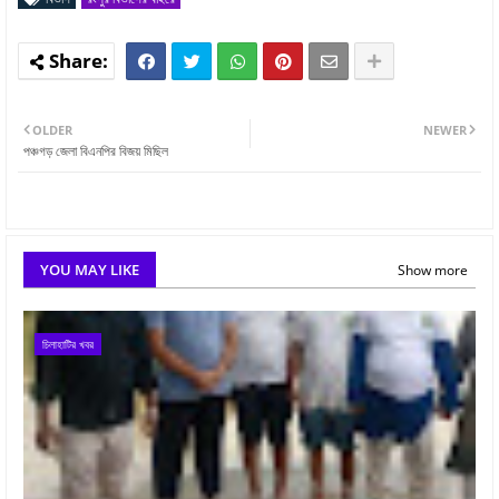
OLDER
NEWER
পঞ্চগড় জেলা বিএনপির বিজয় মিছিল
YOU MAY LIKE
Show more
চিলাহাটির খবর