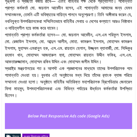
শৃঙ্খলা ও স্বচ্ছতা বজায় রাখে— এটাই বাহিনীর পক্ষ থেকে প্রত্যাশিত। পদোন্নতি
প্রাপ্ত কর্মকর্তা মো. জয়নাল আবেদীন বলেন, এই পদোন্নতি আমাদের জন্য যেমন
সম্মানজনক, তেমনি এটি ভবিষ্যতের দায়িত্ব পালনে অনুপ্রেরণা। তিনি অঙ্গীকার করেন যে,
নবনিযুক্ত উপপরিচালকেরা সম্মিলিতভাবে বাহিনীর সেবায় ও দেশের কল্যাণে আরও নিষ্ঠাবান
ও দায়িত্বশীল হয়ে কাজ করে যাবেন।
পদোন্নতি প্রাপ্ত কর্মকর্তারা হলেন— মো. জয়নাল আবেদীন, এস.এম শরিফুল ইসলাম,
মো. রেজাউল ইসলাম, মো. আব্দুল আলীম, মোহা. কামরুল ইসলাম, মোহাম্মদ কামরুল
ইসলাম, মুহাম্মদ এমরানুল হক, এস.এম. রায়হান হেলাল, উজ্জ্বল ব্যানার্জী, মো. সিদ্দিকুর
রহমান খান, মোহাম্মদ আজহারুল হুদা, মোহাম্মদ রায়হান উদ্দীন ফকির, এস.এম.
আকতারুজ্জামান, মোহাম্মদ রকিব উদ্দিন এবং মোহাম্মদ জসীম উদ্দিন।
স্বরাষ্ট্র মন্ত্রণালয়ের গত ৪ আগস্ট এক প্রজ্ঞাপনের মাধ্যমে তাদের উপপরিচালক পদে
পদোন্নতি দেওয়া হয়। বুধবার এই অনুষ্ঠানের মধ্য দিয়ে তাঁদের র‌্যাংক ব্যাজ পরিয়ে
সম্মাননা দেওয়া হলো। অনুষ্ঠানে বাহিনীর অতিরিক্ত মহাপরিচালক ব্রিগেডিয়ার জেনারেল
ফিদা মাহমুদ, উপমহাপরিচালকরা এবং বিভিন্ন পর্যায়ের ঊর্ধ্বতন কর্মকর্তারা উপস্থিত
ছিলেন।
Below Post Responsive Ads code (Google Ads)
বিভাগ
রংপুর বিভাগের বাইরে