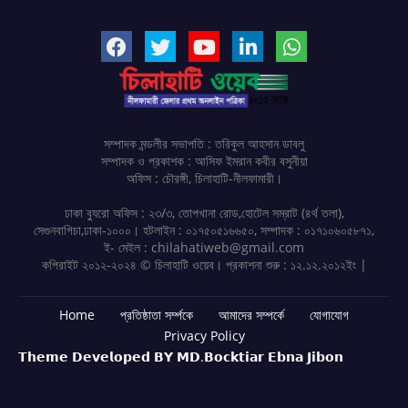
সম্পাদক মন্ডলীর সভাপতি : তরিকুল আহসান ডাবলু
সম্পাদক ও প্রকাশক : আসিফ ইমরান কবীর বসুনীয়া
অফিস : চৌরঙ্গী, চিলাহাটি-নীলফামারী।
ঢাকা ব্যুরো অফিস : ২৩/৩, তোপখানা রোড,হোটেল সম্রাট (৪র্থ তলা),
সেগুনবাগিচা,ঢাকা-১০০০। হটলাইন : ০১৭৫০৫১৬৬৫০, সম্পাদক : ০১৭১০৬০৫৮৭১,
ই- মেইল : chilahatiweb@gmail.com
কপিরাইট ২০১২-২০২৪ © চিলাহাটি ওয়েব। প্রকাশনা শুরু : ১২.১২.২০১২ইং |
Home
প্রতিষ্ঠাতা সর্ম্পকে
আমাদের সম্পর্কে
যোগাযোগ
Privacy Policy
𝗧𝗵𝗲𝗺𝗲 𝗗𝗲𝘃𝗲𝗹𝗼𝗽𝗲𝗱 𝗕𝗬 𝗠𝗗.𝗕𝗼𝗰𝗸𝘁𝗶𝗮𝗿 𝗘𝗯𝗻𝗮 𝗝𝗶𝗯𝗼𝗻
Design by -
Blogger Templates
| Distributed by
Free Blogger
Templates