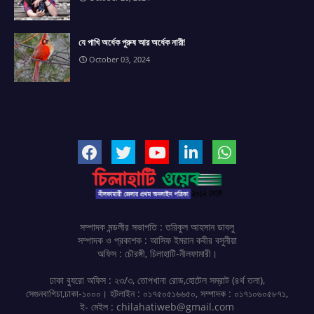
যে পাখি অর্ধেক পুরুষ আর অর্ধেক নারী!
October 03, 2024
সম্পাদক মন্ডলীর সভাপতি : তরিকুল আহসান ডাবলু
সম্পাদক ও প্রকাশক : আসিফ ইমরান কবীর বসুনীয়া
অফিস : চৌরঙ্গী, চিলাহাটি-নীলফামারী।
ঢাকা ব্যুরো অফিস : ২৩/৩, তোপখানা রোড,হোটেল সম্রাট (৪র্থ তলা),
সেগুনবাগিচা,ঢাকা-১০০০। হটলাইন : ০১৭৫০৫১৬৬৫০, সম্পাদক : ০১৭১০৬০৫৮৭১,
ই- মেইল : chilahatiweb@gmail.com