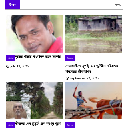
ফিচার
আরও
স্মৃতির পাতায় সাংবাদিক রতন সরকার
ফিচার
ফিচার
নোয়াখালীতে ঝুপড়ি ঘরে ভূমিহীন পরিবারের
July 13, 2026
মানবেতর জীবনযাপন
September 22, 2025
জীবনের শেষ মুহূর্তে এসে স্বপ্ন পূরণ
ফিচার
ফিচার