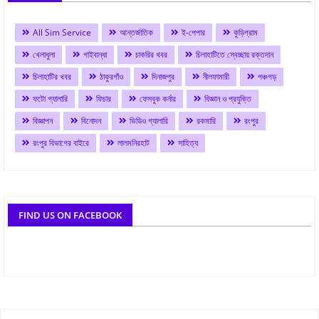
All Sim Service
আন্তর্জাতিক
ই-পেপার
কুড়িগ্রাম
খেলাধুলা
গাইবান্ধা
চাকরির খবর
চিলাহাটিতে স্বেচ্ছায় রক্তদান
চিলাহাটির খবর
ঠাকুরগাঁও
দিনাজপুর
নীলফামারী
পঞ্চগড়
ফটো গ্যালারি
ফিচার
ফেসবুক কর্নার
বিজ্ঞান ও প্রযুক্তি
বিজ্ঞাপন
বিনোদন
ভিডিও গ্যালারি
রকমারি
রংপুর
রংপুর বিভাগের বাইরে
লালমনিরহাট
সাহিত্য
FIND US ON FACEBOOK