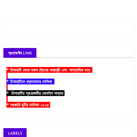
প্রয়োজনীয় LINK
* চিলাহাটি থেকে সকল ট্রেনের সময়সূচী এবং সাপ্তাহিক বন্ধ
* চিলাহাটিতে রক্তদাতার তালিকা
* চিলাহাটির প্রয়োজনীয় মোবাইল নাম্বার
* সরকারি ছুটির তালিকা ২০২৪
LABELS