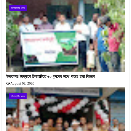
চিলাহাটির খবর
ইনতেফার উদ্যোগে চিলাহাটিতে ৬০ কৃষকের মাঝে গাছের চারা বিতরণ
August 02, 2026
চিলাহাটির খবর