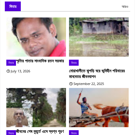
ফিচার
আরও
স্মৃতির পাতায় সাংবাদিক রতন সরকার
ফিচার
ফিচার
নোয়াখালীতে ঝুপড়ি ঘরে ভূমিহীন পরিবারের
July 13, 2026
মানবেতর জীবনযাপন
September 22, 2025
জীবনের শেষ মুহূর্তে এসে স্বপ্ন পূরণ
ফিচার
ফিচার