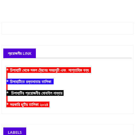
প্রয়োজনীয় LINK
* চিলাহাটি থেকে সকল ট্রেনের সময়সূচী এবং সাপ্তাহিক বন্ধ
* চিলাহাটিতে রক্তদাতার তালিকা
* চিলাহাটির প্রয়োজনীয় মোবাইল নাম্বার
* সরকারি ছুটির তালিকা ২০২৪
LABELS