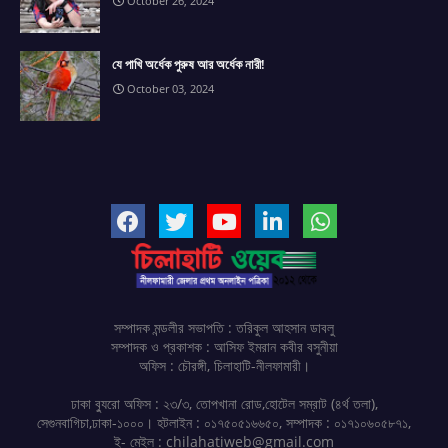
October 26, 2024
যে পাখি অর্ধেক পুরুষ আর অর্ধেক নারী!
October 03, 2024
সম্পাদক মন্ডলীর সভাপতি : তরিকুল আহসান ডাবলু
সম্পাদক ও প্রকাশক : আসিফ ইমরান কবীর বসুনীয়া
অফিস : চৌরঙ্গী, চিলাহাটি-নীলফামারী।
ঢাকা ব্যুরো অফিস : ২৩/৩, তোপখানা রোড,হোটেল সম্রাট (৪র্থ তলা),
সেগুনবাগিচা,ঢাকা-১০০০। হটলাইন : ০১৭৫০৫১৬৬৫০, সম্পাদক : ০১৭১০৬০৫৮৭১,
ই- মেইল : chilahatiweb@gmail.com