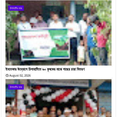
চিলাহাটির খবর
ইনতেফার উদ্যোগে চিলাহাটিতে ৬০ কৃষকের মাঝে গাছের চারা বিতরণ
August 02, 2026
চিলাহাটির খবর