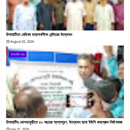
চিলাহাটিতে মেডিকা ডায়াগনস্টিক সেন্টারের উদ্বোধন
August 02, 2026
চিলাহাটির খবর
চিলাহাটির ভোগডাবুড়ীতে ৫০ বছরের স্বপ্নপূরণ, উদ্বোধন হলো ইউপি কমপ্লেক্স নির্মাণকাজ
July 31, 2026