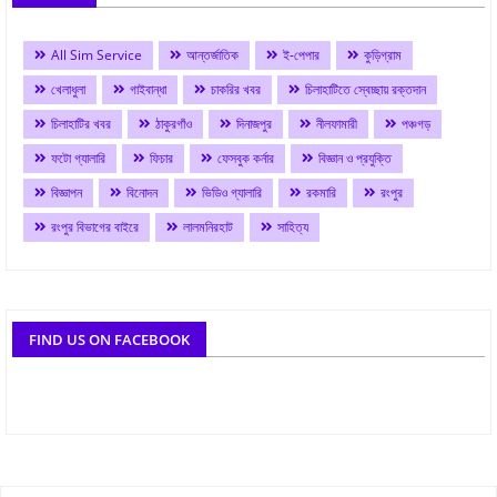
All Sim Service
আন্তর্জাতিক
ই-পেপার
কুড়িগ্রাম
খেলাধুলা
গাইবান্ধা
চাকরির খবর
চিলাহাটিতে স্বেচ্ছায় রক্তদান
চিলাহাটির খবর
ঠাকুরগাঁও
দিনাজপুর
নীলফামারী
পঞ্চগড়
ফটো গ্যালারি
ফিচার
ফেসবুক কর্নার
বিজ্ঞান ও প্রযুক্তি
বিজ্ঞাপন
বিনোদন
ভিডিও গ্যালারি
রকমারি
রংপুর
রংপুর বিভাগের বাইরে
লালমনিরহাট
সাহিত্য
FIND US ON FACEBOOK