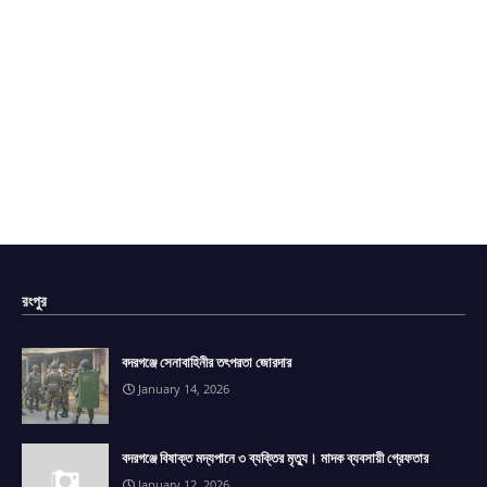
রংপুর
বদরগঞ্জে সেনাবাহিনীর তৎপরতা জোরদার
January 14, 2026
বদরগঞ্জে বিষাক্ত মদ্যপানে ৩ ব্যক্তির মৃত্যু। মাদক ব্যবসায়ী গ্রেফতার
January 12, 2026