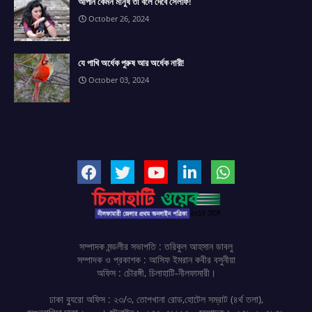
আপনি কেমন মানুষ তা বলে দেবে সেলফি!
October 26, 2024
যে পাখি অর্ধেক পুরুষ আর অর্ধেক নারী!
October 03, 2024
সম্পাদক মন্ডলীর সভাপতি : তরিকুল আহসান ডাবলু
সম্পাদক ও প্রকাশক : আসিফ ইমরান কবীর বসুনীয়া
অফিস : চৌরঙ্গী, চিলাহাটি-নীলফামারী।
ঢাকা ব্যুরো অফিস : ২৩/৩, তোপখানা রোড,হোটেল সম্রাট (৪র্থ তলা),