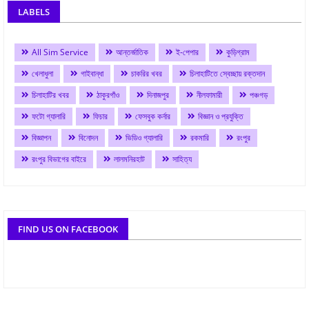
LABELS
All Sim Service
আন্তর্জাতিক
ই-পেপার
কুড়িগ্রাম
খেলাধুলা
গাইবান্ধা
চাকরির খবর
চিলাহাটিতে স্বেচ্ছায় রক্তদান
চিলাহাটির খবর
ঠাকুরগাঁও
দিনাজপুর
নীলফামারী
পঞ্চগড়
ফটো গ্যালারি
ফিচার
ফেসবুক কর্নার
বিজ্ঞান ও প্রযুক্তি
বিজ্ঞাপন
বিনোদন
ভিডিও গ্যালারি
রকমারি
রংপুর
রংপুর বিভাগের বাইরে
লালমনিরহাট
সাহিত্য
FIND US ON FACEBOOK