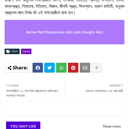
কাব্যগ্রন্থ্য, শিশুতোষ, ইতিহাস, বিজ্ঞান, জীবনী গ্রন্থ্য, ফিকশ্যান, ভ্রমণ কাহিনী, অনুবাদ
গ্রন্থ্যসহ জ্ঞান নির্ভর বই এই লাইব্রেরীতে রাখা হবে।
Below Post Responsive Ads code (Google Ads)
বিভাগ
পঞ্চগড়
OLDER
NEWER
পলাশবাড়ীতে ৭০ লক্ষ টাকা আত্মসাতের অভিযোগে
পঞ্চগড় প্রেসক্লাবে ১৪৪ ধারা জারি
মহাসড়ক অবরোধ
YOU MAY LIKE
Show more