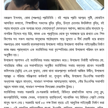
নজরুল ইসলাম, বোদা (পঞ্চগড়) প্রতিনিধি : বই পড়ার প্রতি আগ্রহ সৃষ্টি, মোবাইল
আসক্তি কমানো, শিক্ষার্থীসহ সকলের বুদ্ধি বৃদ্ধি, চিন্তা চেতনার উৎকিষ্টতা বৃদ্ধি, বই
পড়ার মাধ্যমে একে অপরের মধ্যে সোহাদ্যপূর্ণ মেলবন্ধন স্থাপন, জ্ঞানের চর্চার মাধ্যমে সু-
নাগরিক হিসেবে গড়ে উঠা, মাদক এবং প্রবৃত্তির থেকে যুব সমাজকে দুরে রাখতে এবং শিশু
কিশোর সহ সকল বয়সের মানুষদের পাঠোভ্যাস গড়ে তুলতে ও দীর্ঘ মেয়াদী ধরে রাখতে
পঞ্চগড়ের বোদা সরকারি ব্যবস্থাপনায় উপজেলা পর্যায়ে উপজেলা পাবলিক লাইব্রেরীর নির্মাণ
কাজ শুরুর প্রাক্কালে এক মতমিনিময় সভা বৃহস্পতিবার বোদা উপজেলা পরিষদ হল রুমে
অনুষ্ঠিত হয়।
উপজেলা প্রশাসন এই মতবিনিময় সভার আয়োজন করে। উপজেলা নির্বাহী অফিসার মো.
শাহরিয়ার নজির এর সভাপতিত্বে অনুষ্ঠিত মতবিনিময় সভায় বক্তব্য রাখেন সহকারী
কমিশনার (ভূমি) এস.এম ফুয়াত, বোদা থানা ভারপ্রাপ্ত কর্মকর্তা আজিম উদ্দীন, উপজেলা
স্বাস্থ্য ও পরিবার পরিকল্পনা কর্মকর্তা ডা. লুৎফুল কবীর, উপজেলা বিএনপির সভাপতি
অধ্যাপক আব্দুল মান্নান, সাধারণ সম্পাদক আসাদুল্লাহ আসাদ, পৌর বিএনপির সভাপতি
আব্দুস সামাদ তারা, সাধারণ সম্পাদক দিলরেজা ফেরদৌস চিন্ময়।
মতবিনিময় সভায় সরকারি বে-সরকারি কর্মকর্তা, বিভিন্ন রাজনৈতিক দলের নেতৃ বৃন্দ,
জনপ্রতিনিধি, সমাজ সেবক, গণ্যমাণ্য ব্যাক্তিবর্গ, সাংবাদিক সহ বিভিন্ন শ্রেণি পেশার
মানুষ অংশ নেয়। সরকারি অর্থে ৮৫ লক্ষ টাকা ব্যয়ে এই আধুনিক লাইব্রেরী নির্মাণ করা
হচ্ছে। এই আধুনিক লাইব্রেরীতে বাংলা, ইংরেজি, সাহিত্য, প্রবন্ধ, উপন্যাস, নাটক,