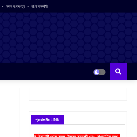
র
সকল সংবাদপত্র
বাংলা কনভার্টার
প্রয়োজনীয় LINK
* চিলাহাটি থেকে সকল ট্রেনের সময়সূচী এবং সাপ্তাহিক বন্ধ