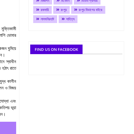
বিজ্ঞাপন
বিনোদন
ভিডিও গ্যালারি
রকমারি
রংপুর
রংপুর বিভাগের বাইরে
লালমনিরহাট
সাহিত্য
মুক্তিকামী
পাশি ডোমার
কজন ঘুমিয়ে
FIND US ON FACEBOOK
রেন।
নে স্বাধীন
 হঠাৎ রাতে
ুদ্ধ কালীন
োলন ও বিজয়
িযোদ্ধা এবং
কতিপয় ভূয়া
রেন।