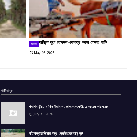
যান্ত্রিক যুগে চরাঞ্চলে একমাত্র ভরসা ঘোড়ার গাড়ি
ফিচার
May 16, 2025
গাইবান্ধা
পলাশবাড়ীতে ৭ পিস ইয়াবাসহ মাদক কারবারীর ১ বছরের কারাদণ্ড
July 31, 2026
গাইবান্ধায় নিলাম বন্ধ, ড্রেজিংয়ের বালু লুট