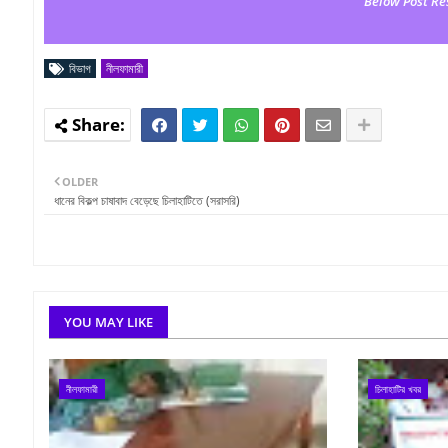
Below Post Re
বিভাগ
নীলফামারী
OLDER
ধানের বিকল্প চাষাবাদ বেড়েছে চিলাহাটিতে (সরাসরি)
YOU MAY LIKE
নীলফামারী
চিলাহাটির খবর