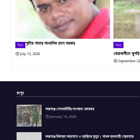
স্মৃতির পাতায় সাংবাদিক রতন সরকার
ফিচার
ফিচার
নোয়াখালীতে ঝুপড়ি
July 13, 2026
September 22
রংপুর
বদরগঞ্জে সেনাবাহিনীর তৎপরতা জোরদার
January 14, 2026
বদরগঞ্জে বিষাক্ত মদ্যপানে ৩ ব্যক্তির মৃত্যু। মাদক ব্যবসায়ী গ্রেফতার