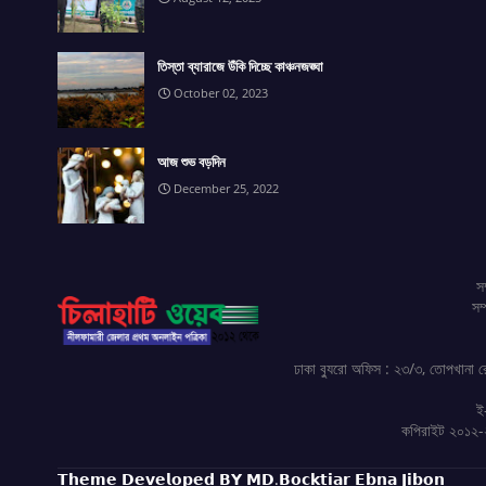
তিস্তা ব্যারাজে উঁকি দিচ্ছে কাঞ্চনজঙ্ঘা
October 02, 2023
আজ শুভ বড়দিন
December 25, 2022
স
সম
ঢাকা ব্যুরো অফিস : ২৩/৩, তোপখানা 
ই
কপিরাইট ২০১২-২
𝗧𝗵𝗲𝗺𝗲 𝗗𝗲𝘃𝗲𝗹𝗼𝗽𝗲𝗱 𝗕𝗬 𝗠𝗗.𝗕𝗼𝗰𝗸𝘁𝗶𝗮𝗿 𝗘𝗯𝗻𝗮 𝗝𝗶𝗯𝗼𝗻