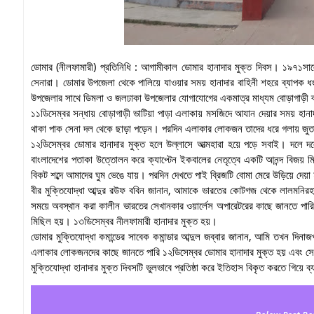
ডোমার (নীলফামারী) প্রতিনিধি : আগামীকাল ডোমার হানাদার মুক্ত দিবস। ১৯৭১সাল
সেনারা। ডোমার উপজেলা থেকে পালিয়ে যাওয়ার সময় হানাদার বাহিনী শহরে ব্যাপক ধং
উপজেলার সাথে ডিমলা ও জলঢাকা উপজেলার যোগাযোগের একমাত্র মাধ্যম বোড়াগাড়ী ব্র
১১ডিসেম্বর সন্ধায় বোড়াগাড়ী ভাটিয়া পাড়া এলাকায় মসজিদে আযান দেয়ার সময় হানা
থাকা পাক সেনা দল থেকে ছাড়া পড়েন। পরদিন এলাকার লোকজন তাদের ধরে গলায় জুতার মা
১২ডিসেম্বর ডোমার হানাদার মুক্ত হলে উল্লাসে আত্মহারা হয়ে পড়ে সবাই। দলে দল
বাংলাদেশের পতাকা উত্তোলন করে ক্যাপ্টেন ইকবালের নেতৃত্বে একটি আনন্দ বিজয় মি
বিকট শব্দে আমাদের ঘুম ভেঙে যায়। পরদিন দেখতে পাই ব্রিজটি বোমা মেরে উড়িয়ে দেয়
বীর মুক্তিযোদ্ধা আব্দুর রউফ ববিন জানান, আমাকে ভারতের কোটগজ থেকে লালমনিরহাট
সময়ে অবস্থান করা কালীন ভারতের সেখানকার ওয়ার্লেস অপারেটরের কাছে জানতে পার
মিছিল হয়। ১৩ডিসেম্বর নীলফামারী হানাদার মুক্ত হয়।
ডোমার মুক্তিযোদ্ধা কমান্ডের সাবেক কমান্ডার আব্দুল জব্বার জানান, আমি তখন দিন
এলাকার লোকজনদের কাছে জানতে পারি ১২ডিসেম্বর ডোমার হানাদার মুক্ত হয় এবং সেদ
মুক্তিযোদ্ধা হানাদার মুক্ত দিবসটি ভুলভাবে প্রতিষ্ঠা করে ইতিহাস বিকৃত করতে গিয়