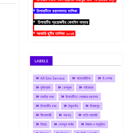
* চিলাহাটিতে রক্তদাতার তালিকা
* চিলাহাটির প্রয়োজনীয় মোবাইল নাম্বার
* সরকারি ছুটির তালিকা ২০২৪
LABELS
All Sim Service
আন্তর্জাতিক
ই-পেপার
কুড়িগ্রাম
খেলাধুলা
গাইবান্ধা
চাকরির খবর
চিলাহাটিতে স্বেচ্ছায় রক্তদান
চিলাহাটির খবর
ঠাকুরগাঁও
দিনাজপুর
নীলফামারী
পঞ্চগড়
ফটো গ্যালারি
ফিচার
ফেসবুক কর্নার
বিজ্ঞান ও প্রযুক্তি