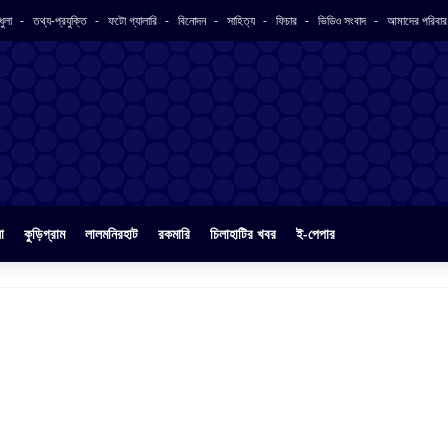
ধুলা
তথ্য-প্রযুক্তি
ফটো গ্যালারি
বিনোদন
সাহিত্য
ফিচার
ভিডিও সংবাদ
আমাদের পরিবা
া
কুড়িগ্রাম
লালমনিরহাট
রকমারি
চিলাহাটির খবর
ই-পেপার