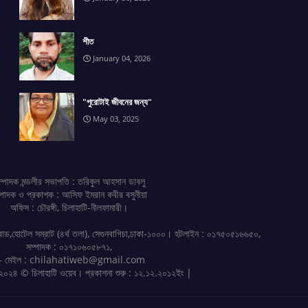
শীত
January 04, 2026
"পুরোটাই জীবনের জন্য"
May 03, 2025
ম্পাদক মন্ডলীর সভাপতি : তরিকুল আহসান ডাবলু
্পাদক ও প্রকাশক : আসিফ ইমরান কবীর বসুনীয়া
অফিস : চৌরঙ্গী, চিলাহাটি-নীলফামারী।
রোড,হোটেল সম্রাট (৪র্থ তলা), সেগুনবাগিচা,ঢাকা-১০০০। হটলাইন : ০১৭৫০৫১৬৬৫০,
সম্পাদক : ০১৭১০৬০৫৮৭১,
- মেইল : chilahatiweb@gmail.com
০২৪ © চিলাহাটি ওয়েব। প্রকাশনা শুরু : ১২.১২.২০১২ইং |