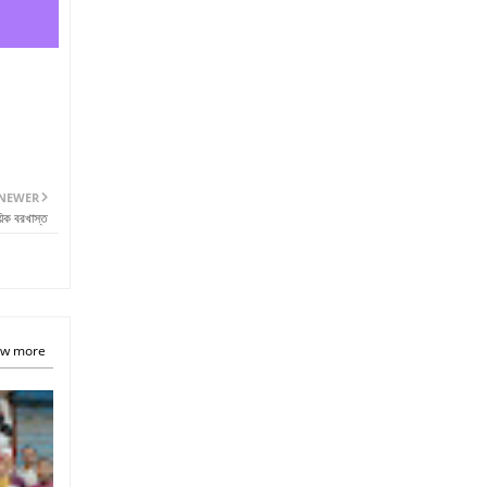
NEWER
়িক বরখাস্ত
w more