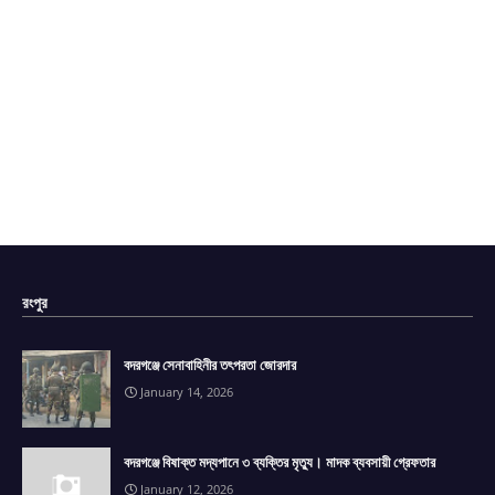
রংপুর
বদরগঞ্জে সেনাবাহিনীর তৎপরতা জোরদার
January 14, 2026
বদরগঞ্জে বিষাক্ত মদ্যপানে ৩ ব্যক্তির মৃত্যু। মাদক ব্যবসায়ী গ্রেফতার
January 12, 2026