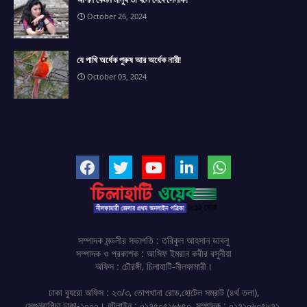
October 26, 2024
যে পাখি অর্ধেক পুরুষ আর অর্ধেক নারী!
October 03, 2024
সম্পাদক মন্ডলীর সভাপতি : তরিকুল আহসান ডাবলু
সম্পাদক ও প্রকাশক : আসিফ ইমরান কবীর বসুনীয়া
অফিস : চৌরঙ্গী, চিলাহাটি-নীলফামারী।
ঢাকা ব্যুরো অফিস : ২৩/৩, তোপখানা রোড,হোটেল সম্রাট (৪র্থ তলা),
সেগুনবাগিচা,ঢাকা-১০০০। হটলাইন : ০১৭৫০৫১৬৬৫০, সম্পাদক : ০১৭১০৬০৫৮৭১,