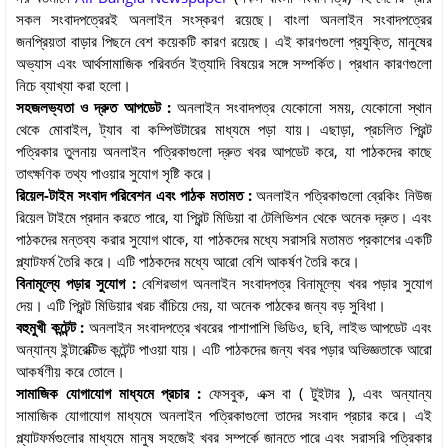
সকল সংবাদপত্রেরই অনলাইন সংস্করণ রয়েছে। বাংলা অনলাইন সংবাদপত্রের
জনপ্রিয়তা বাড়ার পিছনে বেশ কয়েকটি কারণ রয়েছে। এই কারণগুলো প্রযুক্তি, মানুষের
অভ্যাস এবং আর্থসামাজিক পরিবর্তন ইত্যাদি বিষয়ের সঙ্গে সম্পর্কিত। প্রধান কারণগুলো
নিচে ব্যাখ্যা করা হলো।
সহজলভ্যতা ও দ্রুত আপডেট :
অনলাইন সংবাদপত্র যেকোনো সময়, যেকোনো স্থান
থেকে মোবাইল, ট্যাব বা কম্পিউটারের মাধ্যমে পড়া যায়। এছাড়া, প্রচলিত প্রিন্ট
পত্রিকার তুলনায় অনলাইন পত্রিকাগুলো দ্রুত খবর আপডেট করে, যা পাঠকদের কাছে
তাৎক্ষণিক তথ্য পাওয়ার সুযোগ সৃষ্টি করে।
রিয়েল-টাইম সংবাদ পরিবেশন এবং পাঠক মতামত :
অনলাইন পত্রিকাগুলো ব্রেকিং নিউজ
রিয়েল টাইমে প্রদান করতে পারে, যা প্রিন্ট মিডিয়া বা টেলিভিশন থেকে অনেক দ্রুত। এবং
পাঠকদের মন্তব্য করার সুযোগ থাকে, যা পাঠকদের মধ্যে সরাসরি মতামত প্রকাশের একটি
প্ল্যাটফর্ম তৈরি করে। এটি পাঠকদের মধ্যে আরো বেশি আকর্ষণ তৈরি করে।
বিনামূল্যে পড়ার সুযোগ :
বেশিরভাগ অনলাইন সংবাদপত্র বিনামূল্যে খবর পড়ার সুযোগ
দেয়। এটি প্রিন্ট মিডিয়ার খরচ বাঁচিয়ে দেয়, যা অনেক পাঠকের জন্য বড় সুবিধা।
বহুমুখী কন্টেন্ট :
অনলাইন সংবাদপত্রে খবরের পাশাপাশি ভিডিও, ছবি, লাইভ আপডেট এবং
অন্যান্য ইন্টারেক্টিভ কন্টেন্ট পাওয়া যায়। এটি পাঠকদের জন্য খবর পড়ার অভিজ্ঞতাকে আরো
আকর্ষণীয় করে তোলে।
সামাজিক যোগাযোগ মাধ্যমে প্রচার :
ফেসবুক, এক্স বা ( টুইটার ), এবং অন্যান্য
সামাজিক যোগাযোগ মাধ্যমে অনলাইন পত্রিকাগুলো তাদের সংবাদ প্রচার করে। এই
প্ল্যাটফর্মগুলোর মাধ্যমে মানুষ সহজেই খবর সম্পর্কে জানতে পারে এবং সরাসরি পত্রিকার