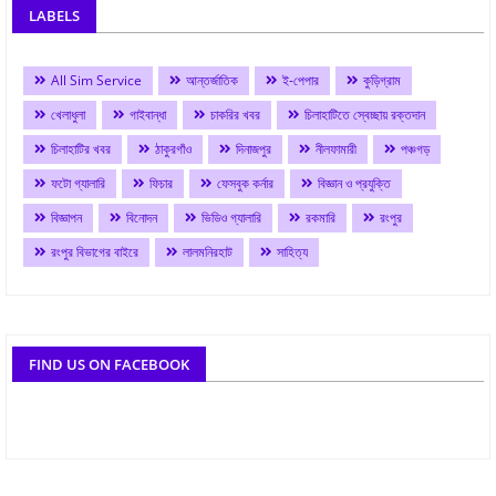
LABELS
All Sim Service
আন্তর্জাতিক
ই-পেপার
কুড়িগ্রাম
খেলাধুলা
গাইবান্ধা
চাকরির খবর
চিলাহাটিতে স্বেচ্ছায় রক্তদান
চিলাহাটির খবর
ঠাকুরগাঁও
দিনাজপুর
নীলফামারী
পঞ্চগড়
ফটো গ্যালারি
ফিচার
ফেসবুক কর্নার
বিজ্ঞান ও প্রযুক্তি
বিজ্ঞাপন
বিনোদন
ভিডিও গ্যালারি
রকমারি
রংপুর
রংপুর বিভাগের বাইরে
লালমনিরহাট
সাহিত্য
FIND US ON FACEBOOK