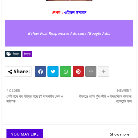
লেখক :
ওহিদুল ইসলাম
Below Post Responsive Ads code (Google Ads)
বিভাগ
ফিচার
OLDER
NEWER
বেশী দামে সার বিক্রির দায়ে দুই ব্যবসায়ীর জেল ও
পীরগঞ্জে শহিদ বুদ্ধিজীবি ও বিজয় দিবস পালনের
জরিমানা
প্রস্তুুতি সভা
YOU MAY LIKE
Show more