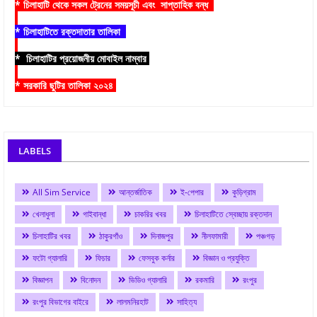
* চিলাহাটি থেকে সকল ট্রেনের সময়সূচী এবং সাপ্তাহিক বন্ধ
* চিলাহাটিতে রক্তদাতার তালিকা
* চিলাহাটির প্রয়োজনীয় মোবাইল নাম্বার
* সরকারি ছুটির তালিকা ২০২৪
LABELS
All Sim Service
আন্তর্জাতিক
ই-পেপার
কুড়িগ্রাম
খেলাধুলা
গাইবান্ধা
চাকরির খবর
চিলাহাটিতে স্বেচ্ছায় রক্তদান
চিলাহাটির খবর
ঠাকুরগাঁও
দিনাজপুর
নীলফামারী
পঞ্চগড়
ফটো গ্যালারি
ফিচার
ফেসবুক কর্নার
বিজ্ঞান ও প্রযুক্তি
বিজ্ঞাপন
বিনোদন
ভিডিও গ্যালারি
রকমারি
রংপুর
রংপুর বিভাগের বাইরে
লালমনিরহাট
সাহিত্য