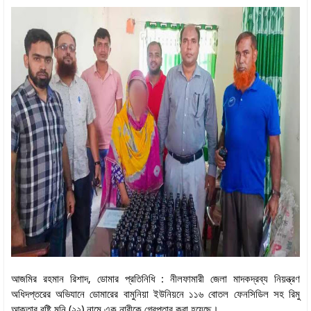
আজমির রহমান রিশাদ, ডোমার প্রতিনিধি : নীলফামারী জেলা মাদকদ্রব্য নিয়ন্ত্রণ
অধিদপ্তরের অভিযানে ডোমারের বামুনিয়া ইউনিয়নে ১১৬ বোতল ফেনসিডিল সহ রিমু
আক্তার বৃষ্টি মনি (২২) নামে এক নারীকে গ্রেপ্তার করা হয়েছে।