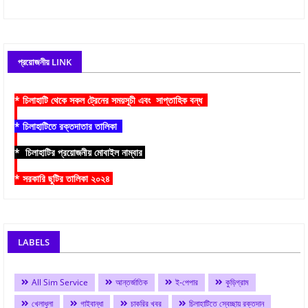
প্রয়োজনীয় LINK
* চিলাহাটি থেকে সকল ট্রেনের সময়সূচী এবং সাপ্তাহিক বন্ধ
* চিলাহাটিতে রক্তদাতার তালিকা
* চিলাহাটির প্রয়োজনীয় মোবাইল নাম্বার
* সরকারি ছুটির তালিকা ২০২৪
LABELS
All Sim Service
আন্তর্জাতিক
ই-পেপার
কুড়িগ্রাম
খেলাধুলা
গাইবান্ধা
চাকরির খবর
চিলাহাটিতে স্বেচ্ছায় রক্তদান