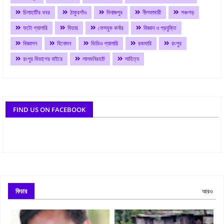
চিলাহাটির খবর
ঠাকুরগাঁও
দিনাজপুর
নীলফামারী
পঞ্চগড়
ফটো গ্যালারি
ফিচার
ফেসবুক কর্নার
বিজ্ঞান ও প্রযুক্তি
বিজ্ঞাপন
বিনোদন
ভিডিও গ্যালারি
রকমারি
রংপুর
রংপুর বিভাগের বাইরে
লালমনিরহাট
সাহিত্য
FIND US ON FACEBOOK
ফিচার
আরও