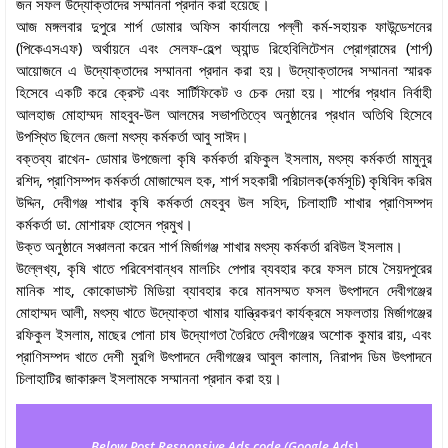
জন সফল উদ্যোক্তাদের সম্মাননা প্রদান করা হয়েছে।
আজ মঙ্গলবার দুপুরে শার্প ডোমার অফিস কার্যালয়ে পল্লী কর্ম-সহায়ক ফাউন্ডেশনের
(পিকেএসএফ) অর্থায়নে এবং সেলফ-হেল্প অ্যান্ড রিহেবিলিটেশন প্রোগ্রামের (শার্প)
আয়োজনে এ উদ্যোক্তাদের সম্মাননা প্রদান করা হয়। উদ্যোক্তাদের সম্মাননা স্মারক
হিসেবে একটি করে ক্রেস্ট এবং সার্টিফিকেট ও চেক দেয়া হয়। শার্পের প্রধান নির্বাহী
আলহাজ মোহাম্মদ মাহবুব-উল আলমের সভাপতিত্বে অনুষ্ঠানের প্রধান অতিথি হিসেবে
উপস্থিত ছিলেন জেলা মৎস্য কর্মকর্তা আবু সাঈদ।
বক্তব্য রাখেন- ডোমার উপজেলা কৃষি কর্মকর্তা রফিকুল ইসলাম, মৎস্য কর্মকর্তা মামুনুর
রশিদ, প্রাণিসম্পদ কর্মকর্তা মোজাম্মেল হক, শার্প সহকারী পরিচালক(কর্মসূচি) কৃষিবিদ করিম
উদ্দিন, দেবীগঞ্জ শাখার কৃষি কর্মকর্তা মেহবুব উল সহিদ, চিলাহাটি শাখার প্রাণিসম্পদ
কর্মকর্তা ডা. মোশারফ হোসেন প্রমুখ।
উক্ত অনুষ্ঠানে সঞ্চালনা করেন শার্প মির্জাগঞ্জ শাখার মৎস্য কর্মকর্তা রবিউল ইসলাম।
উল্লেখ্য, কৃষি খাতে পরিবেশবান্ধব মালচিং পেপার ব্যবহার করে ফসল চাষে সৈয়দপুরের
মানিক শাহ, কোকোডাস্ট মিডিয়া ব্যাবহার করে মানসম্মত ফসল উৎপাদনে দেবীগঞ্জের
মোহাম্মদ আলী, মৎস্য খাতে উদ্যোক্তা খামার যান্ত্রিকরণ কার্যক্রমে সফলতায় মির্জাগঞ্জের
রফিকুল ইসলাম, মাছের পোনা চাষ উদ্যোগতা তৈরিতে দেবীগঞ্জের অশোক কুমার রায়, এবং
প্রাণিসম্পদ খাতে দেশী মুরগি উৎপাদনে দেবীগঞ্জের আবুল কালাম, নিরাপদ ডিম উৎপাদনে
চিলাহাটির জাকারুল ইসলামকে সম্মাননা প্রদান করা হয়।
Below Post Responsive Ads code (Google Ads)