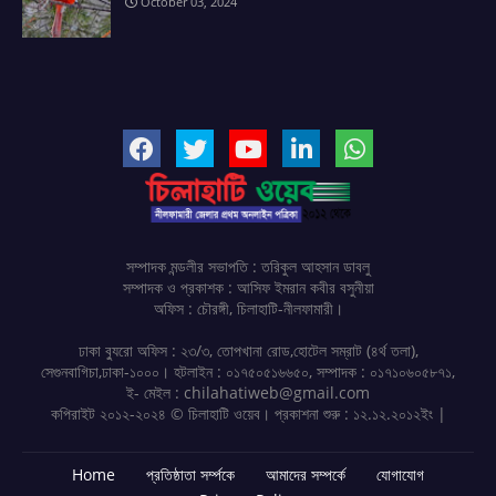
October 03, 2024
সম্পাদক মন্ডলীর সভাপতি : তরিকুল আহসান ডাবলু
সম্পাদক ও প্রকাশক : আসিফ ইমরান কবীর বসুনীয়া
অফিস : চৌরঙ্গী, চিলাহাটি-নীলফামারী।
ঢাকা ব্যুরো অফিস : ২৩/৩, তোপখানা রোড,হোটেল সম্রাট (৪র্থ তলা),
সেগুনবাগিচা,ঢাকা-১০০০। হটলাইন : ০১৭৫০৫১৬৬৫০, সম্পাদক : ০১৭১০৬০৫৮৭১,
ই- মেইল : chilahatiweb@gmail.com
কপিরাইট ২০১২-২০২৪ © চিলাহাটি ওয়েব। প্রকাশনা শুরু : ১২.১২.২০১২ইং |
Home
প্রতিষ্ঠাতা সর্ম্পকে
আমাদের সম্পর্কে
যোগাযোগ