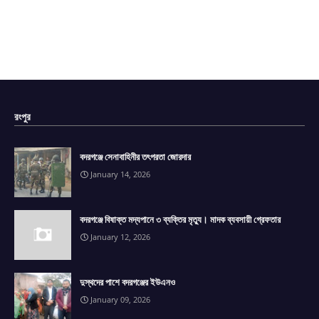
রংপুর
বদরগঞ্জে সেনাবাহিনীর তৎপরতা জোরদার
January 14, 2026
বদরগঞ্জে বিষাক্ত মদ্যপানে ৩ ব্যক্তির মৃত্যু। মাদক ব্যবসায়ী গ্রেফতার
January 12, 2026
দুস্থদের পাশে বদরগঞ্জের ইউএনও
January 09, 2026