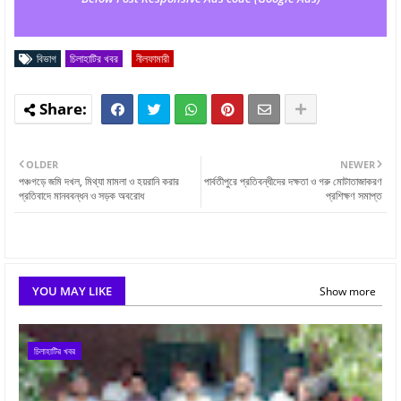
বিভাগ
চিলাহাটির খবর
নীলফামারী
OLDER
NEWER
পঞ্চগড়ে জমি দখল, মিথ্যা মামলা ও হয়রানি করার
পার্বতীপুরে প্রতিবন্ধীদের দক্ষতা ও গরু মোটাতাজাকরণ
প্রতিবাদে মানববন্ধন ও সড়ক অবরোধ
প্রশিক্ষণ সমাপ্ত
YOU MAY LIKE
Show more
চিলাহাটির খবর