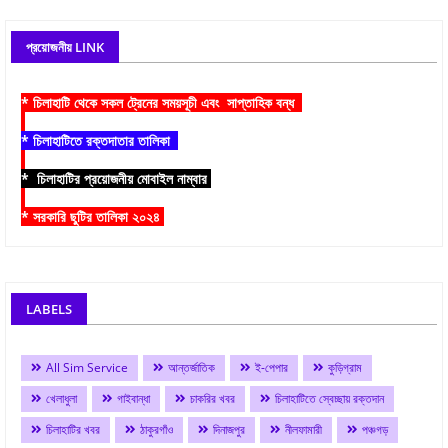
প্রয়োজনীয় LINK
* চিলাহাটি থেকে সকল ট্রেনের সময়সূচী এবং সাপ্তাহিক বন্ধ
* চিলাহাটিতে রক্তদাতার তালিকা
* চিলাহাটির প্রয়োজনীয় মোবাইল নাম্বার
* সরকারি ছুটির তালিকা ২০২৪
LABELS
All Sim Service
আন্তর্জাতিক
ই-পেপার
কুড়িগ্রাম
খেলাধুলা
গাইবান্ধা
চাকরির খবর
চিলাহাটিতে স্বেচ্ছায় রক্তদান
চিলাহাটির খবর
ঠাকুরগাঁও
দিনাজপুর
নীলফামারী
পঞ্চগড়