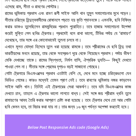
এসেছে রাম, সীতা ও রাবণের পোস্টার।
রামের ভূমিকায় প্রভাস এবং রাবণ রূপী সাইফ আলি খান তুমুল সমালোচনার মুখে পড়েন।
সীতার চরিত্রে হিন্দুত্ববাদীদের রোষানলে পড়তে হয় কৃতি শ্যাননকে। এমনকি, ছবি নিষিদ্ধ
করার ডাকও তুলেছিলেন রামমন্দিরের প্রধান পুরোহিত। তবে হাজার সমালোচনা উপেক্ষা
করেই মুক্তি পেল ছবির ট্রেলার। প্রথমেই বলে রাখা ভালো, টিভির পর্দায় যে ‘রামায়ণ’
দেখেছেন, তার সঙ্গে এর কোনোভাবেই তুলনা চলবে না।
এখানে মূলত যোদ্ধা হিসেবে তুলে ধরা হয়েছে রামকে। তবে শ্রীরামের যে ছবি হিন্দু তথা
ভারতীয়দের মননে রয়েছে, তার থেকে সহস্রগুণ দূরে থেকে গিয়েছেন প্রভাস। পর্দায় ভীষণ
মেকি দেখাচ্ছে তাকে। রামের স্নিগ্ধতা, নির্মল হাসি, ঐশ্বরিক দ্যুতি— কিছুই দেখতে
পাওয়া গেল না। সীতার সঙ্গে প্রেমের দৃশ্যও বড়ই সাজানো গোছের।
গোটা ট্রেলারে ভিএফএক্সের প্রভাব এতটাই বেশি যে, দেখে মনে হচ্ছে চরিত্রগুলো যেন
ভিডিও গেমের। কারও মধ্যেই তেমন প্রাণ নেই। তবে রাবণের ভূমিকায় নজর কাড়লেন
সাইফ আলি খান। তিনিই এই ট্রেলারের সেরা আকর্ষণ। তবে যদি ভিএফএক্সের কাজ
দেখতে চান, তাহলে এ ট্রেলার ভালো লাগতে বাধ্য। সেই সঙ্গে জয় শ্রীরাম ধ্বনি তুলে
রামায়ণের আবহ তৈরি করার আপ্রাণ চেষ্টা করা হয়েছে। তবে ট্রেলার দেখে তো আর গোটা
ছবি কেমন হবে, তা বিচার করা যায় না। তার জন্য ১৬ জুন পর্যন্ত অপেক্ষা করতেই হবে।
Below Post Responsive Ads code (Google Ads)