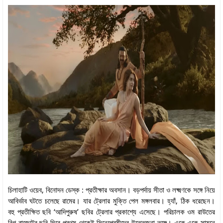
চিলাহাটি ওয়েব, বিনোদন ডেস্ক : প্রতীক্ষার অবসান। বড়পর্দায় সীতা ও লক্ষ্মণকে সঙ্গে নিয়ে
আবির্ভাব ঘটতে চলেছে রামের। যার ট্রেলার মুক্তি পেল মঙ্গলবার। হ্যাঁ, ঠিক ধরেছেন।
বহু প্রতীক্ষিত ছবি ‘আদিপুরুষ’ ছবির ট্রেলার প্রকাশ্যে এসেছে। পরিচালক ওম রাউতের
বিগ বাজেটের ছবি ঘিরে প্রথম থেকেই সিনেপ্রেমীদের উত্তেজনা তুঙ্গে। একে একে সামনে