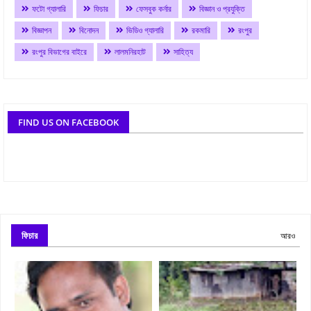
ফটো গ্যালারি
ফিচার
ফেসবুক কর্নার
বিজ্ঞান ও প্রযুক্তি
বিজ্ঞাপন
বিনোদন
ভিডিও গ্যালারি
রকমারি
রংপুর
রংপুর বিভাগের বাইরে
লালমনিরহাট
সাহিত্য
FIND US ON FACEBOOK
ফিচার
আরও