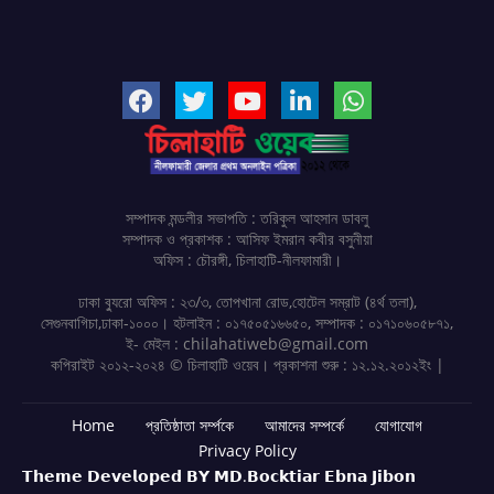
সম্পাদক মন্ডলীর সভাপতি : তরিকুল আহসান ডাবলু
সম্পাদক ও প্রকাশক : আসিফ ইমরান কবীর বসুনীয়া
অফিস : চৌরঙ্গী, চিলাহাটি-নীলফামারী।
ঢাকা ব্যুরো অফিস : ২৩/৩, তোপখানা রোড,হোটেল সম্রাট (৪র্থ তলা),
সেগুনবাগিচা,ঢাকা-১০০০। হটলাইন : ০১৭৫০৫১৬৬৫০, সম্পাদক : ০১৭১০৬০৫৮৭১,
ই- মেইল : chilahatiweb@gmail.com
কপিরাইট ২০১২-২০২৪ © চিলাহাটি ওয়েব। প্রকাশনা শুরু : ১২.১২.২০১২ইং |
Home
প্রতিষ্ঠাতা সর্ম্পকে
আমাদের সম্পর্কে
যোগাযোগ
Privacy Policy
𝗧𝗵𝗲𝗺𝗲 𝗗𝗲𝘃𝗲𝗹𝗼𝗽𝗲𝗱 𝗕𝗬 𝗠𝗗.𝗕𝗼𝗰𝗸𝘁𝗶𝗮𝗿 𝗘𝗯𝗻𝗮 𝗝𝗶𝗯𝗼𝗻